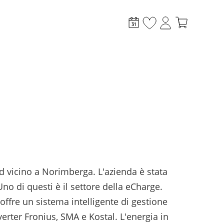
taico
Altro
i
Incentivi
News
d vicino a Norimberga. L'azienda è stata
Case Study
no di questi è il settore della eCharge.
Sistemi di monitoraggio
offre un sistema intelligente di gestione
Sector coupling
verter Fronius, SMA e Kostal. L'energia in