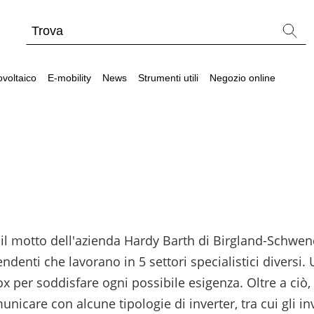
ovoltaico
E-mobility
News
Strumenti utili
Negozio online
tallatore
Strumenti utili
Strumenti utili
Webinar sul fotovol
Batterie compatibili con inverter fotovoltaici
Wallbox e stazioni di ricarica per veicoli elettric
Tabelle comparative materiale fotovoltaico
è il motto dell'azienda Hardy Barth di Birgland-Schwen
Cataloghi Memodo su materiale fotovoltaico
enti che lavorano in 5 settori specialistici diversi. U
Calcolatore di autoconsumo fotovoltaico
per soddisfare ogni possibile esigenza. Oltre a ciò, 
nicare con alcune tipologie di inverter, tra cui gli in