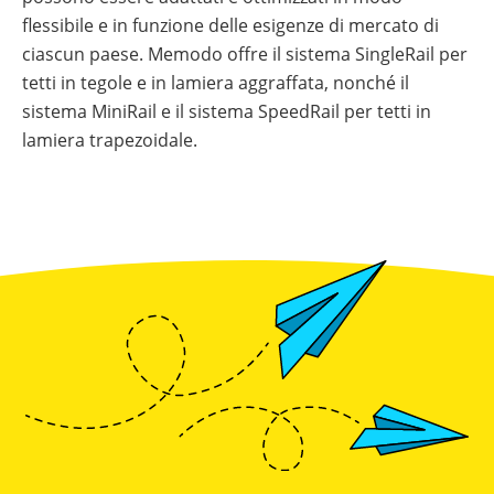
Webinar
al
con
Colonnine
News
flessibile e in funzione delle esigenze di mercato di
con
tuo
inverter
di
Wallbox
Inverter
Italia
i
lavoro
fotovoltaici
ricarica
e
fotovoltaici
Case
ciascun paese. Memodo offre il sistema SingleRail per
partner
quotidiano
stazioni
Study
produttori
di
di
tetti in tegole e in lamiera aggraffata, nonché il
Tabelle
Sistemi
installatore
ricarica
comparative
di
Sistemi
sistema MiniRail e il sistema SpeedRail per tetti in
per
materiale
accumulo
di
veicoli
fotovoltaico
lamiera trapezoidale.
fotovoltaici
Strumenti
monitoraggio
elettrici
di
Cataloghi
progettazione
Sistemi
Sector
Memodo
di
coupling
su
montaggio
Wallbox
materiale
e
fotovoltaico
stazioni
di
Calcolatore
ricarica
di
per
autoconsumo
veicoli
fotovoltaico
elettrici
Calcolatore
di
autoconsumo
fotovoltaico
Batterie
compatibili