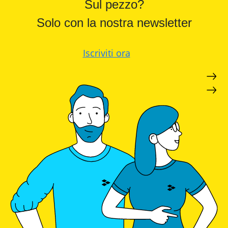
Sul pezzo?
con
inverter
Solo con la nostra newsletter
fotovoltaici
Tabelle
comparative
Iscriviti ora
materiale
fotovoltaico
Cataloghi
Memodo
su
materiale
fotovoltaico