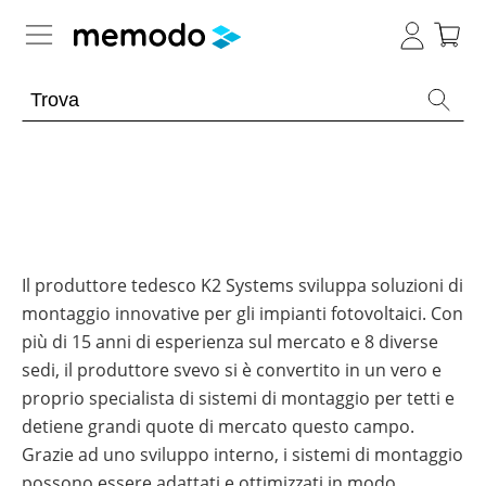
Conoscenza esperta
Memodo Academy
Fotovoltaico
Panoramica
Archivio
E-mobility
Panoramica
-
Il produttore tedesco K2 Systems sviluppa soluzioni di
Webinar
montaggio innovative per gli impianti fotovoltaici. Con
sul
Argomento
News
Panoramica
fotovoltaico
più di 15 anni di esperienza sul mercato e 8 diverse
Strumenti
Impianti
sedi, il produttore svevo si è convertito in un vero e
Argomento
Webinar
utili
Strumenti utili
Panoramica
fotovoltaici
sul
proprio specialista di sistemi di montaggio per tetti e
fotovoltaico
Strumenti
Altro
Generale
Webinar
Moduli
Panoramica
detiene grandi quote di mercato questo campo.
utili
Negozio online
con
Panoramica
fotovoltaici
Grazie ad uno sviluppo interno, i sistemi di montaggio
Memodo
Panoramica
Wallbox
Batterie
Incentivi
Panoramica
Supporto
Ottimizzatori
compatibili
possono essere adattati e ottimizzati in modo