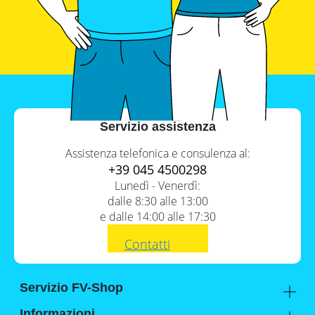
con
inverter
fotovoltaici
Tabelle
comparative
materiale
fotovoltaico
Cataloghi
Servizio assistenza
Memodo
su
materiale
Assistenza telefonica e consulenza al:
fotovoltaico
+39 045 4500298
Lunedì - Venerdì:
dalle 8:30 alle 13:00
e dalle 14:00 alle 17:30
Contatti
Servizio FV-Shop
Memodo Academy
Informazioni