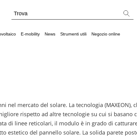
ovoltaico
E-mobility
News
Strumenti utili
Negozio online
tallatore
Strumenti utili
Strumenti utili
Webinar sul fotovol
Batterie compatibili con inverter fotovoltaici
Wallbox e stazioni di ricarica per veicoli elettric
Tabelle comparative materiale fotovoltaico
ni nel mercato del solare. La tecnologia (MAXEON), c
Cataloghi Memodo su materiale fotovoltaico
liore rispetto ad altre tecnologie su cui si basano ce
Calcolatore di autoconsumo fotovoltaico
ata di linee reticolari, il modulo è in grado di cattur
etto estetico del pannello solare. La solida parete pos