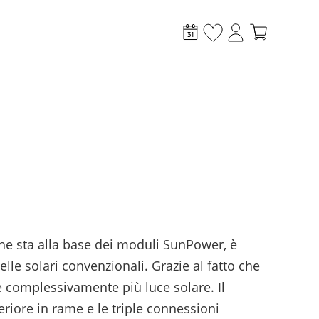
taico
Altro
i
Incentivi
News
he sta alla base dei moduli SunPower, è
Case Study
lle solari convenzionali. Grazie al fatto che
Sistemi di monitoraggio
are complessivamente più luce solare. Il
Sector coupling
teriore in rame e le triple connessioni