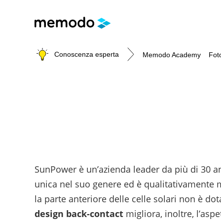
Conoscenza esperta
Memodo Academy
Fot
Memodo Academy
Fotovoltaico
E-mobility
Strumenti utili
Archivio - Webinar sul fotovoltaico
Argomento
Argomento
Supporto al tuo lavoro quotidiano di ins
Webinar con Memodo
Impianti fotovoltaici
Generale
Strumenti di progettazione
Webinar con i partner produttori
Moduli fotovoltaici
Wallbox
Wallbox e stazioni di ricarica per veicoli elettrici
SunPower è un’azienda leader da più di 30 an
Ottimizzatori
Colonnine di ricarica
Calcolatore di autoconsumo fotovoltaico
unica nel suo genere ed è qualitativamente mig
Inverter fotovoltaici
Batterie compatibili con inverter fotovoltaici
la parte anteriore delle celle solari non è dot
Sistemi di accumulo fotovoltaici
Tabelle comparative materiale fotovoltaico
design back-contact
migliora, inoltre, l’asp
Sistemi di montaggio
Cataloghi Memodo su materiale fotovoltaico