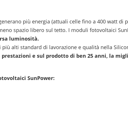
enerano più energia (attuali celle fino a 400 watt di
eno spazio libero sul tetto. I moduli fotovoltaici S
arsa luminosità.
iù alti standard di lavorazione e qualità nella Silico
e
prestazioni e sul prodotto di ben 25 anni,
la migl
otovoltaici SunPower: