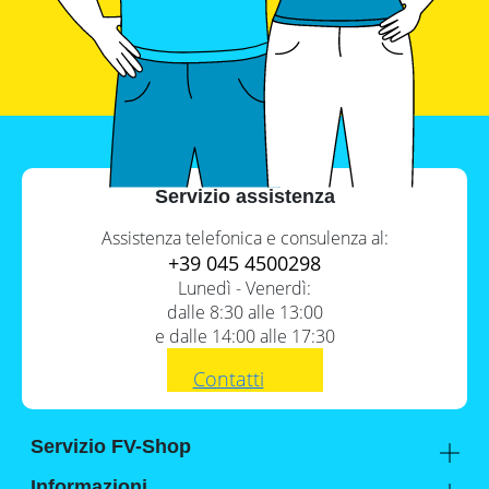
con
inverter
fotovoltaici
Tabelle
comparative
materiale
fotovoltaico
Cataloghi
Servizio assistenza
Memodo
su
materiale
Assistenza telefonica e consulenza al:
fotovoltaico
+39 045 4500298
Lunedì - Venerdì:
dalle 8:30 alle 13:00
e dalle 14:00 alle 17:30
Contatti
Servizio FV-Shop
Memodo Academy
Informazioni