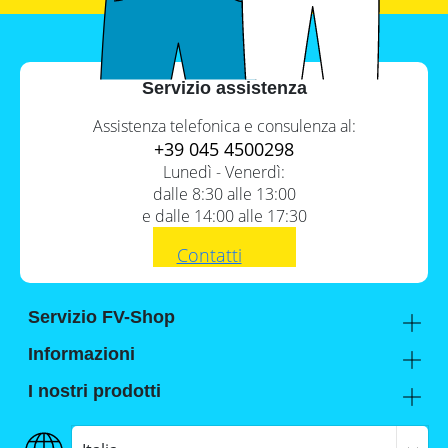
Servizio assistenza
Assistenza telefonica e consulenza al:
+39 045 4500298
Lunedì - Venerdì:
dalle 8:30 alle 13:00
e dalle 14:00 alle 17:30
Contatti
Servizio FV-Shop
Memodo Academy
Informazioni
Conoscenza esperta
Chi siamo
I nostri prodotti
Assistenza e supporto tecnico
Dove potete trovarci
Cataloghi Memodo
FAQ
Lavora con noi
Tabelle comparative materiale fotovoltaico