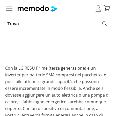
Conoscenza esperta
Memodo Academy
Fotovoltaico
Panoramica
Archivio
E-mobility
Panoramica
-
Con la LG RESU Prime (terza generazione) e un
Webinar
inverter per batterie SMA compresi nel pacchetto, è
sul
Argomento
News
Panoramica
fotovoltaico
possibile ottenere grandi capacità, che possono
Strumenti
Impianti
essere incrementate in modo flessibile. Anche se si
Argomento
Webinar
utili
Strumenti utili
Panoramica
fotovoltaici
sul
dovesse aggiungere un'auto elettrica o una pompa di
fotovoltaico
Strumenti
Altro
Generale
Webinar
Moduli
Panoramica
calore, il fabbisogno energetico sarebbe comunque
utili
Negozio online
con
Panoramica
fotovoltaici
coperto. Con un dispositivo di commutazione, ai
Memodo
Panoramica
Wallbox
Batterie
Incentivi
Panoramica
Supporto
Ottimizzatori
compatibili
vostri clienti verrà fornita energia anche in caso di