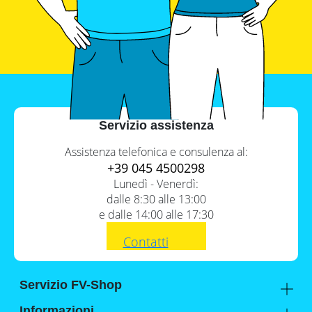
con
inverter
fotovoltaici
Tabelle
comparative
materiale
fotovoltaico
Cataloghi
Servizio assistenza
Memodo
su
materiale
Assistenza telefonica e consulenza al:
fotovoltaico
+39 045 4500298
Lunedì - Venerdì:
dalle 8:30 alle 13:00
e dalle 14:00 alle 17:30
Contatti
Servizio FV-Shop
Memodo Academy
Informazioni