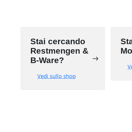
Stai cercando
St
Restmengen &
Mo
B-Ware?
V
Vedi sullo shop