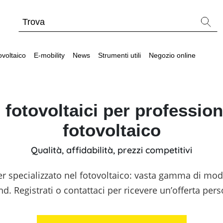
ovoltaico
E-mobility
News
Strumenti utili
Negozio online
 fotovoltaici per professioni
fotovoltaico
tallatore
Strumenti utili
Strumenti utili
Webinar sul fotovol
Qualità, affidabilità, prezzi competitivi
Batterie compatibili con inverter fotovoltaici
Wallbox e stazioni di ricarica per veicoli elettric
Tabelle comparative materiale fotovoltaico
r specializzato nel fotovoltaico: vasta gamma di modul
Cataloghi Memodo su materiale fotovoltaico
and. Registrati o contattaci per ricevere un’offerta pers
Calcolatore di autoconsumo fotovoltaico