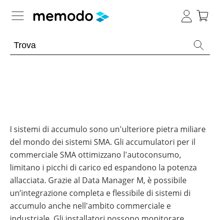
Conoscenza esperta
Memodo Academy
Fotovoltaico
Panoramica
Archivio
E-mobility
Panoramica
-
I sistemi di accumulo sono un'ulteriore pietra miliare
Webinar
del mondo dei sistemi SMA. Gli accumulatori per il
sul
Argomento
News
Panoramica
fotovoltaico
commerciale SMA ottimizzano l'autoconsumo,
Strumenti
Impianti
limitano i picchi di carico ed espandono la potenza
Argomento
Webinar
utili
Strumenti utili
Panoramica
fotovoltaici
sul
allacciata. Grazie al Data Manager M, è possibile
fotovoltaico
Strumenti
Altro
Generale
Webinar
Moduli
Panoramica
un’integrazione completa e flessibile di sistemi di
utili
Negozio online
con
Panoramica
fotovoltaici
accumulo anche nell'ambito commerciale e
Memodo
Panoramica
Wallbox
Batterie
Incentivi
Panoramica
Supporto
Ottimizzatori
compatibili
industriale. Gli installatori possono monitorare