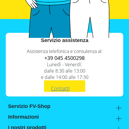
Servizio assistenza
Assistenza telefonica e consulenza al:
+39 045 4500298
Lunedì - Venerdì:
dalle 8:30 alle 13:00
e dalle 14:00 alle 17:30
Contatti
Servizio FV-Shop
Memodo Academy
Informazioni
Conoscenza esperta
Chi siamo
I nostri prodotti