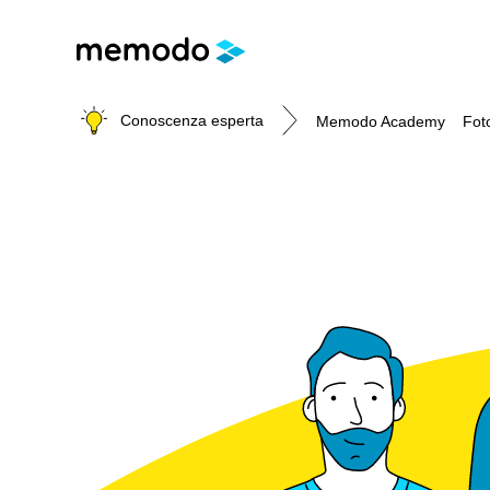
Conoscenza esperta
Memodo Academy
Fot
Memodo Academy
Fotovoltaico
E-mobility
Strumenti utili
Archivio - Webinar sul fotovoltaico
Argomento
Argomento
Supporto al tuo lavoro quotidiano di ins
Webinar con Memodo
Impianti fotovoltaici
Generale
Strumenti di progettazione
Webinar con i partner produttori
Moduli fotovoltaici
Wallbox
Wallbox e stazioni di ricarica per veicoli elettrici
Ottimizzatori
Colonnine di ricarica
Calcolatore di autoconsumo fotovoltaico
Inverter fotovoltaici
Batterie compatibili con inverter fotovoltaici
Sistemi di accumulo fotovoltaici
Tabelle comparative materiale fotovoltaico
Sistemi di montaggio
Cataloghi Memodo su materiale fotovoltaico