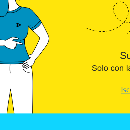
Su
Solo con l
Isc