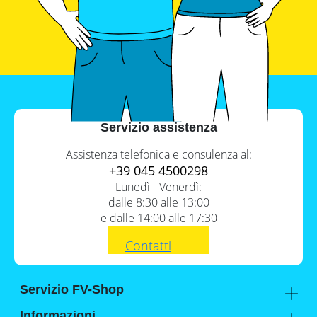
con
inverter
fotovoltaici
Tabelle
comparative
materiale
fotovoltaico
Cataloghi
Servizio assistenza
Memodo
su
materiale
Assistenza telefonica e consulenza al:
fotovoltaico
+39 045 4500298
Lunedì - Venerdì:
dalle 8:30 alle 13:00
e dalle 14:00 alle 17:30
Contatti
Servizio FV-Shop
Memodo Academy
Informazioni