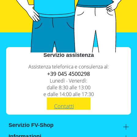
con
inverter
fotovoltaici
Tabelle
comparative
materiale
fotovoltaico
Cataloghi
Servizio assistenza
Memodo
su
materiale
Assistenza telefonica e consulenza al:
fotovoltaico
+39 045 4500298
Lunedì - Venerdì:
dalle 8:30 alle 13:00
e dalle 14:00 alle 17:30
Contatti
Servizio FV-Shop
Memodo Academy
Informazioni