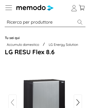
Skip to B2B platform navigation
% Sale
Moduli
Inverter
Accumulo per
Tu sei qui
Accumulo domestico
LG Energy Solution
LG RESU Flex 8.6