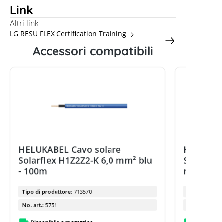
Link
Altri link
LG RESU FLEX Certification Training
Accessori compatibili
HELUKABEL Cavo solare
HELUKAB
Solarflex H1Z2Z2-K 6,0 mm² blu
Solarfle
- 100m
nero - 1
Tipo di produttore:
713570
Tipo di prod
No. art.:
5751
No. art.:
Disponibile a magazzino
Disponibi